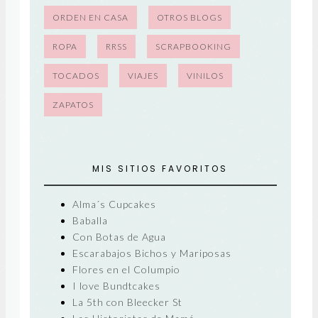
ORDEN EN CASA
OTROS BLOGS
ROPA
RRSS
SCRAPBOOKING
TOCADOS
VIAJES
VINILOS
ZAPATOS
MIS SITIOS FAVORITOS
Alma´s Cupcakes
Baballa
Con Botas de Agua
Escarabajos Bichos y Mariposas
Flores en el Columpio
I love Bundtcakes
La 5th con Bleecker St