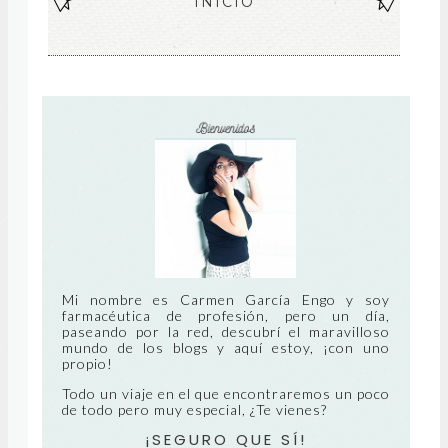
EN
INICIO
EN
TR
TR
AD
AD
A
A
MÁ
AN
S
TIG
RE
UA
CIE
NT
Mi nombre es Carmen García Engo y soy
farmacéutica de profesión, pero un día,
paseando por la red, descubrí el maravilloso
E
mundo de los blogs y aquí estoy, ¡con uno
propio!
Todo un viaje en el que encontraremos un poco
de todo pero muy especial, ¿Te vienes?
¡SEGURO QUE SÍ!