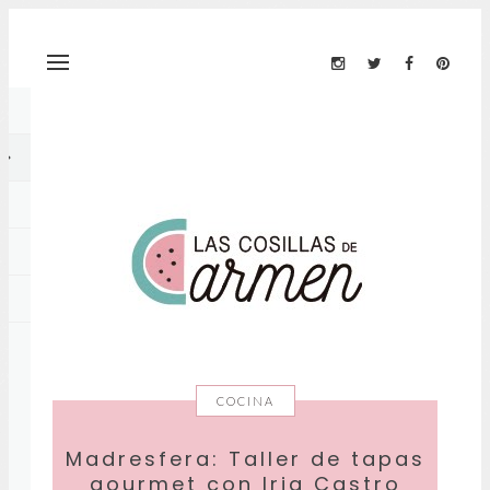
COCINA
Madresfera: Taller de tapas
gourmet con Iria Castro