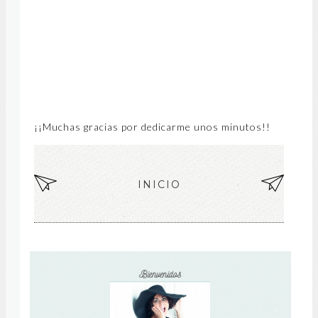
¡¡Muchas gracias por dedicarme unos minutos!!
EN
INICIO
EN
TR
TR
AD
AD
A
A
MÁ
AN
S
TIG