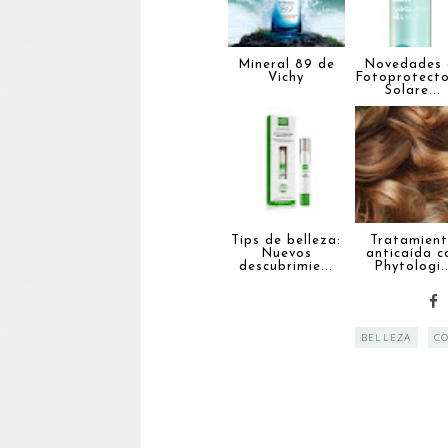
Mineral 89 de
Novedades 
Vichy
Fotoprotect
Solare...
Tips de belleza:
Tratamien
Nuevos
anticaída c
descubrimie...
Phytologi..
BELLEZA
C