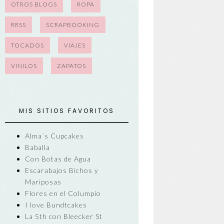
OTROS BLOGS
ROPA
RRSS
SCRAPBOOKING
TOCADOS
VIAJES
VINILOS
ZAPATOS
MIS SITIOS FAVORITOS
Alma´s Cupcakes
Baballa
Con Botas de Agua
Escarabajos Bichos y
Mariposas
Flores en el Columpio
I love Bundtcakes
La 5th con Bleecker St