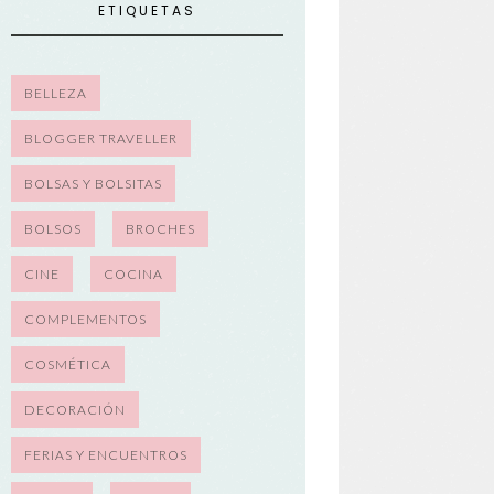
ETIQUETAS
BELLEZA
BLOGGER TRAVELLER
BOLSAS Y BOLSITAS
BOLSOS
BROCHES
CINE
COCINA
COMPLEMENTOS
COSMÉTICA
DECORACIÓN
FERIAS Y ENCUENTROS