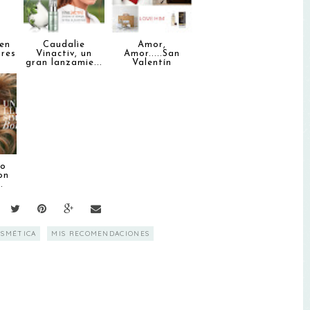
en
Caudalìe
Amor,
ores
Vinactiv, un
Amor.....San
gran lanzamie...
Valentín
to
on
.
OSMÉTICA
MIS RECOMENDACIONES