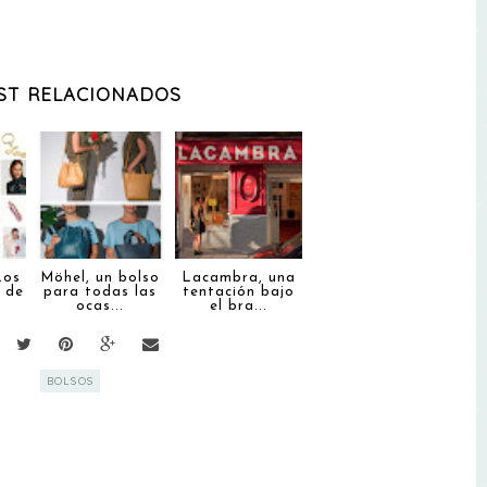
ST RELACIONADOS
Los
Möhel, un bolso
Lacambra, una
 de
para todas las
tentación bajo
ocas...
el bra...
BOLSOS