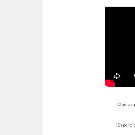
¿Qué os 
¡Espero 