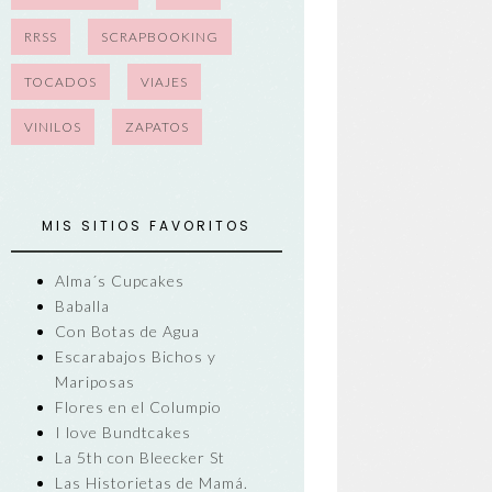
RRSS
SCRAPBOOKING
TOCADOS
VIAJES
VINILOS
ZAPATOS
MIS SITIOS FAVORITOS
Alma´s Cupcakes
Baballa
Con Botas de Agua
Escarabajos Bichos y
Mariposas
Flores en el Columpio
I love Bundtcakes
La 5th con Bleecker St
Las Historietas de Mamá.