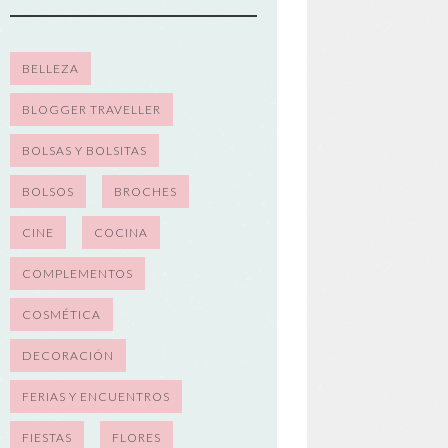
BELLEZA
BLOGGER TRAVELLER
BOLSAS Y BOLSITAS
BOLSOS
BROCHES
CINE
COCINA
COMPLEMENTOS
COSMÉTICA
DECORACIÓN
FERIAS Y ENCUENTROS
FIESTAS
FLORES