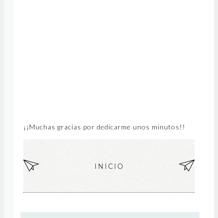
¡¡Muchas gracias por dedicarme unos minutos!!
EN
INICIO
EN
TR
TR
AD
AD