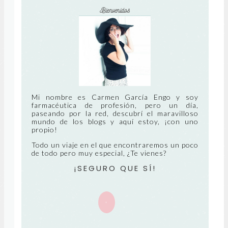
A
A
MÁ
AN
S
TIG
RE
UA
CIE
NT
Mi nombre es Carmen García Engo y soy
farmacéutica de profesión, pero un día,
paseando por la red, descubrí el maravilloso
E
mundo de los blogs y aquí estoy, ¡con uno
propio!
Todo un viaje en el que encontraremos un poco
de todo pero muy especial, ¿Te vienes?
¡SEGURO QUE SÍ!
+