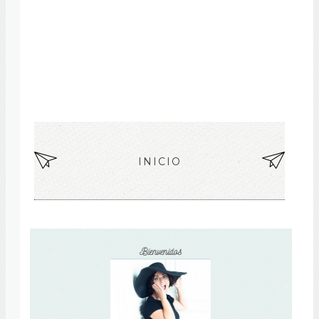
EN
INICIO
EN
TR
TR
AD
AD
A
A
MÁ
AN
S
TIG