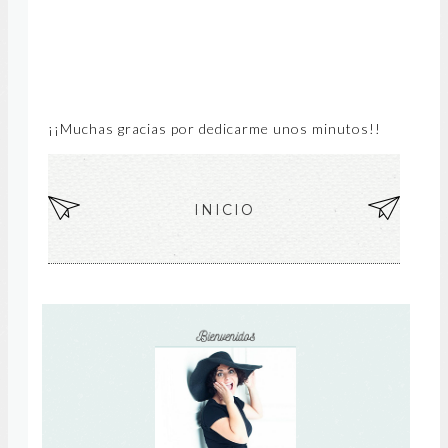
¡¡Muchas gracias por dedicarme unos minutos!!
EN
INICIO
EN
TR
TR
AD
AD
A
A
MÁ
AN
S
TIG
RE
UA