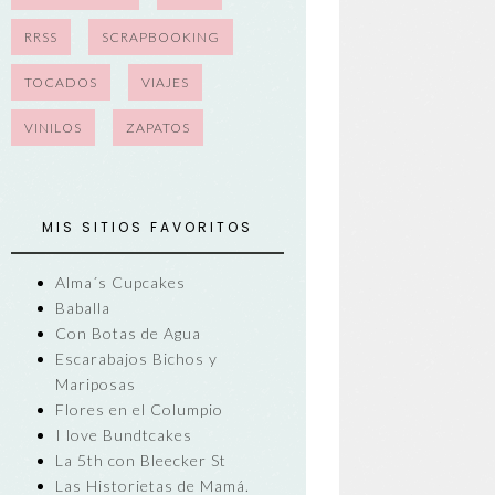
RRSS
SCRAPBOOKING
TOCADOS
VIAJES
VINILOS
ZAPATOS
MIS SITIOS FAVORITOS
Alma´s Cupcakes
Baballa
Con Botas de Agua
Escarabajos Bichos y
Mariposas
Flores en el Columpio
I love Bundtcakes
La 5th con Bleecker St
Las Historietas de Mamá.