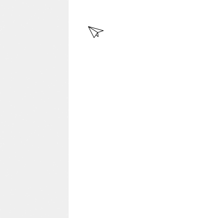
EN
TR
AD
A
MÁ
S
RE
CIE
NT
E