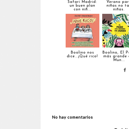
Safari Madrid:
Verano pa
un buen plan
niñas no t
con niñ...
niñas.
Boolino nos
Boolino, El 
dice...¡Qué rico!
más grande 
Mun...
No hay comentarios