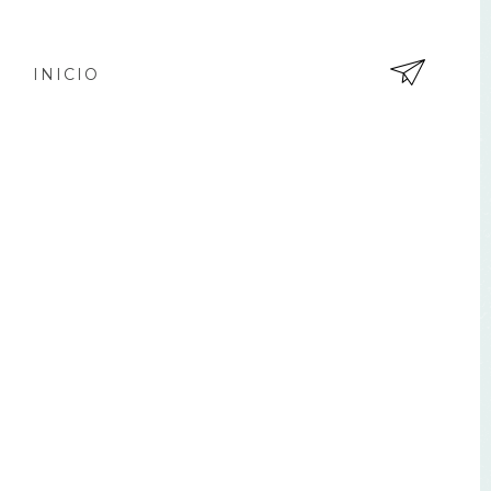
INICIO
EN
TR
AD
A
AN
TIG
UA