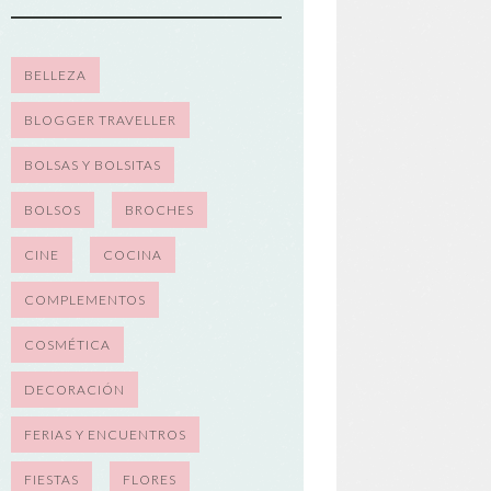
BELLEZA
BLOGGER TRAVELLER
BOLSAS Y BOLSITAS
BOLSOS
BROCHES
CINE
COCINA
COMPLEMENTOS
COSMÉTICA
DECORACIÓN
FERIAS Y ENCUENTROS
FIESTAS
FLORES