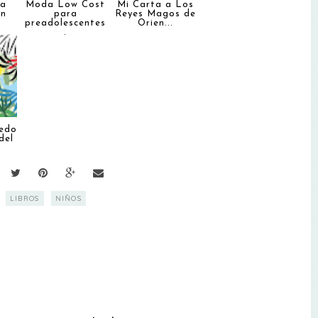
ra
Moda Low Cost
Mi Carta a Los
an
para
Reyes Magos de
preadolescentes
Orien...
.
Pedo
del
LIBROS
NIÑOS