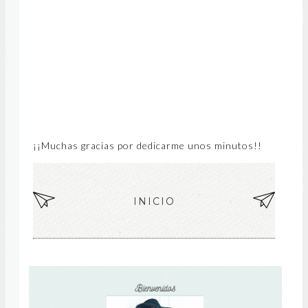
¡¡Muchas gracias por dedicarme unos minutos!!
EN
INICIO
EN
TR
TR
AD
AD
A
A
MÁ
AN