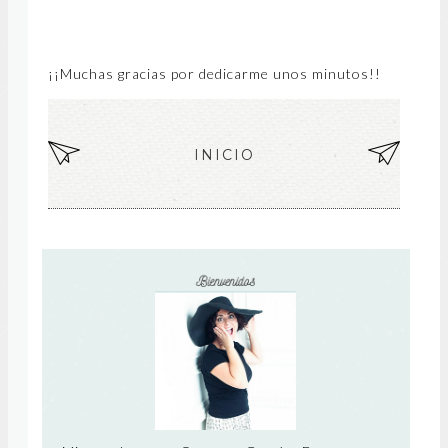
¡¡Muchas gracias por dedicarme unos minutos!!
EN
INICIO
EN
TR
TR
AD
AD
A
A
MÁ
AN
S
TIG
RE
UA
CIE