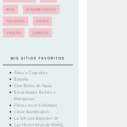
RRSS
SCRAPBOOKING
TOCADOS
VIAJES
VINILOS
ZAPATOS
MIS SITIOS FAVORITOS
Alma´s Cupcakes
Baballa
Con Botas de Agua
Escarabajos Bichos y
Mariposas
Flores en el Columpio
I love Bundtcakes
La 5th con Bleecker St
Las Historietas de Mamá.