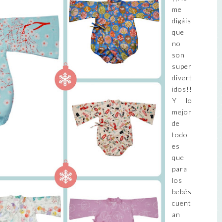
me
digáis
que
no
son
super
divert
idos!!
Y lo
mejor
de
todo
es
que
para
los
bebés
cuent
an