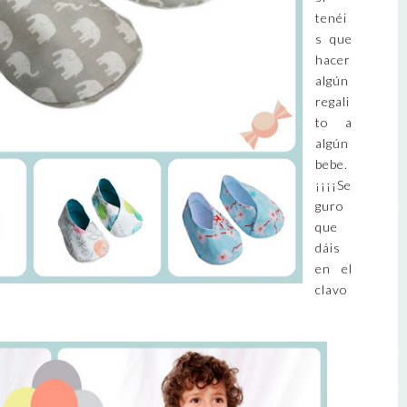
tenéi
s que
hacer
algún
regali
to a
algún
bebe.
¡¡¡¡Se
guro
que
dáis
en el
clavo