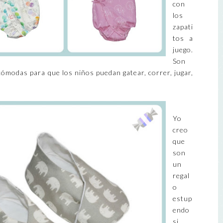
con
los
zapati
tos a
juego.
Son
modas para que los niños puedan gatear, correr, jugar,
Yo
creo
que
son
un
regal
o
estup
endo
si