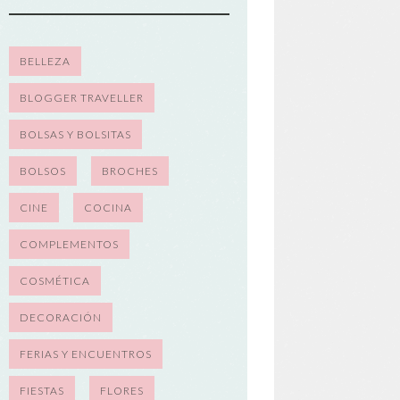
BELLEZA
BLOGGER TRAVELLER
BOLSAS Y BOLSITAS
BOLSOS
BROCHES
CINE
COCINA
COMPLEMENTOS
COSMÉTICA
DECORACIÓN
FERIAS Y ENCUENTROS
FIESTAS
FLORES