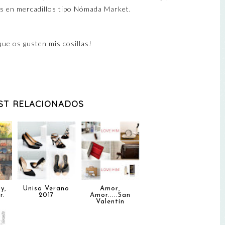
es en mercadillos tipo Nómada Market.
que os gusten mis cosillas!
ST RELACIONADOS
y,
Unisa Verano
Amor,
r.
2017
Amor.....San
Valentín