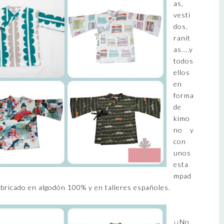
as,
vesti
dos,
ranit
as....y
todos
ellos
en
forma
de
kimo
no y
con
unos
esta
mpad
abricado en algodón 100% y en talleres españoles.
¡¡No