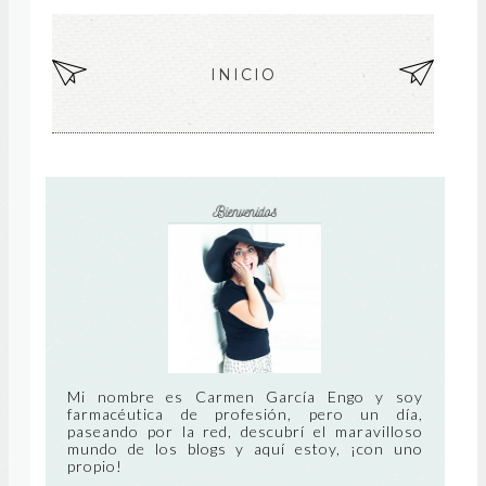
EN
INICIO
EN
TR
TR
AD
AD
A
A
MÁ
AN
S
TIG
RE
UA
CIE
NT
Mi nombre es Carmen García Engo y soy
farmacéutica de profesión, pero un día,
paseando por la red, descubrí el maravilloso
E
mundo de los blogs y aquí estoy, ¡con uno
propio!