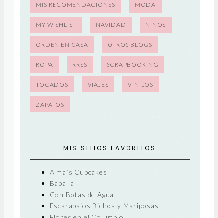
MIS RECOMENDACIONES
MODA
MY WISHLIST
NAVIDAD
NIÑOS
ORDEN EN CASA
OTROS BLOGS
ROPA
RRSS
SCRAPBOOKING
TOCADOS
VIAJES
VINILOS
ZAPATOS
MIS SITIOS FAVORITOS
Alma´s Cupcakes
Baballa
Con Botas de Agua
Escarabajos Bichos y Mariposas
Flores en el Columpio