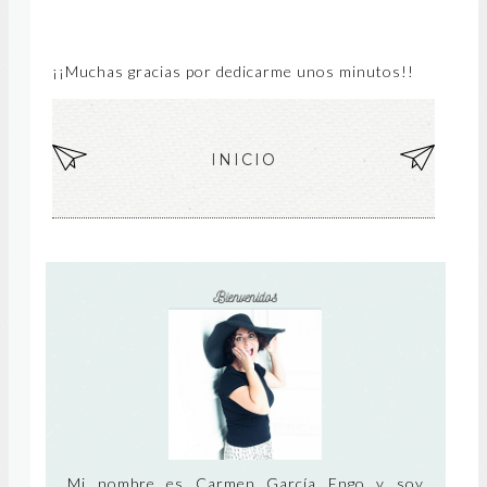
¡¡Muchas gracias por dedicarme unos minutos!!
EN
INICIO
EN
TR
TR
AD
AD
A
A
MÁ
AN
S
TIG
RE
UA
CIE
NT
Mi nombre es Carmen García Engo y soy