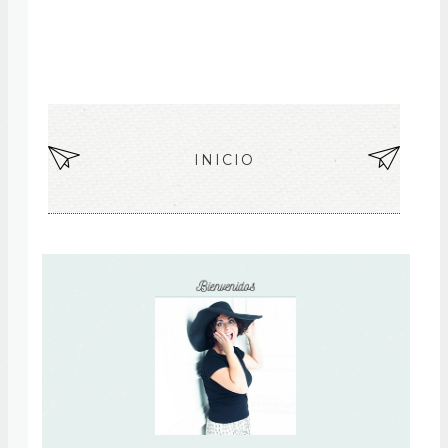
EN
INICIO
EN
TR
TR
AD
AD
A
A
MÁ
AN
S
TIG
RE
UA
CIE