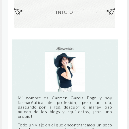
EN
INICIO
EN
TR
TR
AD
AD
A
A
MÁ
AN
S
TIG
RE
UA
CIE
NT
Mi nombre es Carmen García Engo y soy
farmacéutica de profesión, pero un día,
paseando por la red, descubrí el maravilloso
E
mundo de los blogs y aquí estoy, ¡con uno
propio!
Todo un viaje en el que encontraremos un poco