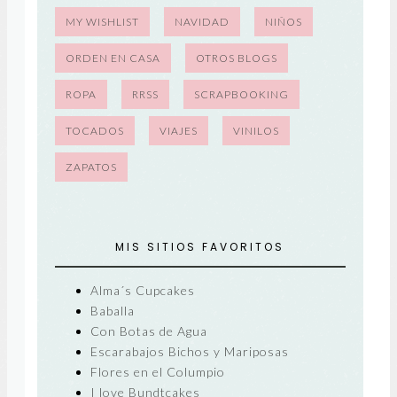
MY WISHLIST
NAVIDAD
NIÑOS
ORDEN EN CASA
OTROS BLOGS
ROPA
RRSS
SCRAPBOOKING
TOCADOS
VIAJES
VINILOS
ZAPATOS
MIS SITIOS FAVORITOS
Alma´s Cupcakes
Baballa
Con Botas de Agua
Escarabajos Bichos y Mariposas
Flores en el Columpio
I love Bundtcakes