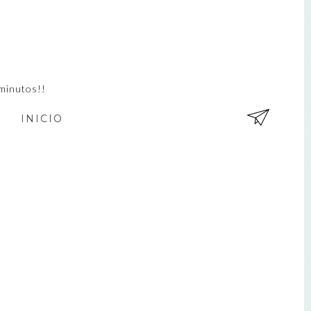
minutos!!
INICIO
EN
TR
AD
A
AN
TIG
UA