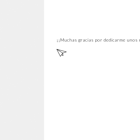
¡¡Muchas gracias por dedicarme unos 
EN
TR
AD
A
MÁ
S
RE
CIE