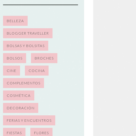
BELLEZA
BLOGGER TRAVELLER
BOLSAS Y BOLSITAS
BOLSOS
BROCHES
CINE
COCINA
COMPLEMENTOS
COSMÉTICA
DECORACIÓN
FERIAS Y ENCUENTROS
FIESTAS
FLORES