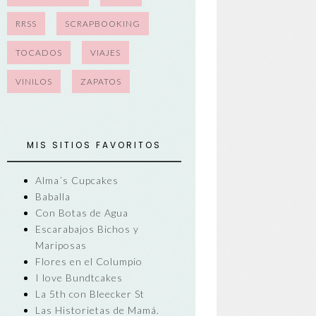
RRSS
SCRAPBOOKING
TOCADOS
VIAJES
VINILOS
ZAPATOS
MIS SITIOS FAVORITOS
Alma´s Cupcakes
Baballa
Con Botas de Agua
Escarabajos Bichos y
Mariposas
Flores en el Columpio
I love Bundtcakes
La 5th con Bleecker St
Las Historietas de Mamá.