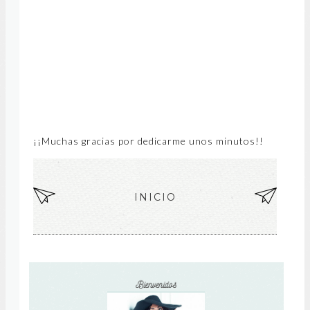
¡¡Muchas gracias por dedicarme unos minutos!!
EN
INICIO
EN
TR
TR
AD
AD
A
A
MÁ
AN