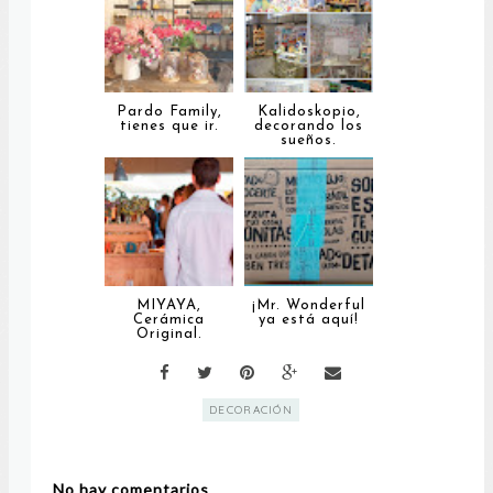
Pardo Family,
Kalidoskopio,
tienes que ir.
decorando los
sueños.
MIYAYA,
¡Mr. Wonderful
Cerámica
ya está aquí!
Original.
DECORACIÓN
No hay comentarios