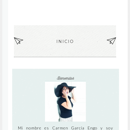
EN
INICIO
EN
TR
TR
AD
AD
A
A
MÁ
AN
S
TIG
RE
UA
CIE
NT
Mi nombre es Carmen García Engo y soy