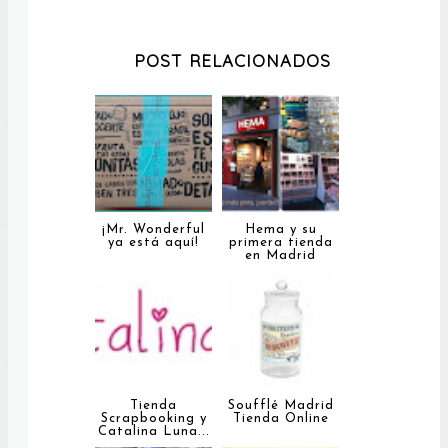
POST RELACIONADOS
¡Mr. Wonderful
Hema y su
ya está aquí!
primera tienda
en Madrid
Tienda
Soufflé Madrid
Scrapbooking y
Tienda Online
Catalina Luna...