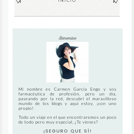
EN
INICIO
EN
TR
TR
AD
AD
A
A
MÁ
AN
S
TIG
RE
UA
CIE
NT
Mi nombre es Carmen García Engo y soy
farmacéutica de profesión, pero un día,
paseando por la red, descubrí el maravilloso
E
mundo de los blogs y aquí estoy, ¡con uno
propio!
Todo un viaje en el que encontraremos un poco
de todo pero muy especial, ¿Te vienes?
¡SEGURO QUE SÍ!