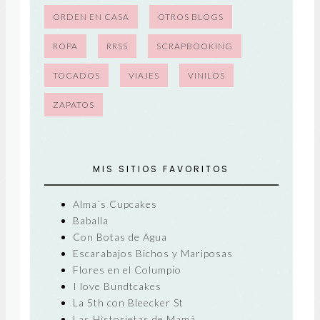
ORDEN EN CASA
OTROS BLOGS
ROPA
RRSS
SCRAPBOOKING
TOCADOS
VIAJES
VINILOS
ZAPATOS
MIS SITIOS FAVORITOS
Alma´s Cupcakes
Baballa
Con Botas de Agua
Escarabajos Bichos y Mariposas
Flores en el Columpio
I love Bundtcakes
La 5th con Bleecker St
Las Historietas de Mamá.