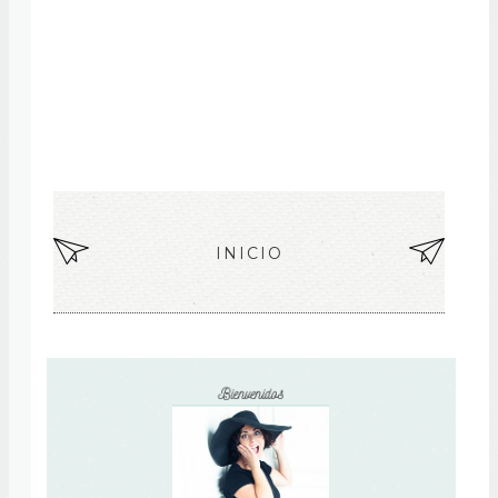
EN
INICIO
EN
TR
TR
AD
AD
A
A
MÁ
AN
S
TIG