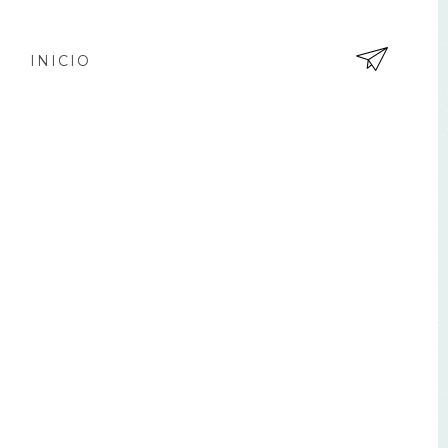
INICIO
EN
TR
AD
A
AN
TIG
UA