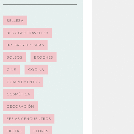
BELLEZA
BLOGGER TRAVELLER
BOLSAS Y BOLSITAS
BOLSOS
BROCHES
CINE
COCINA
COMPLEMENTOS
COSMÉTICA
DECORACIÓN
FERIAS Y ENCUENTROS
FIESTAS
FLORES