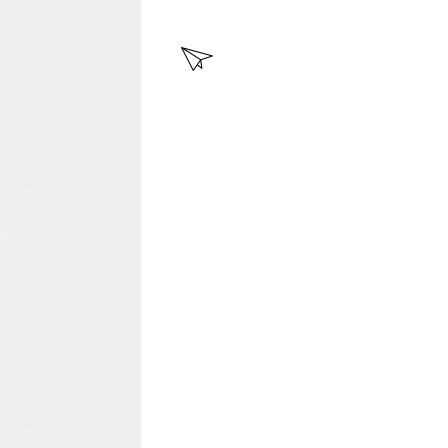
EN
TR
AD
A
MÁ
S
RE
CIE
NT
E