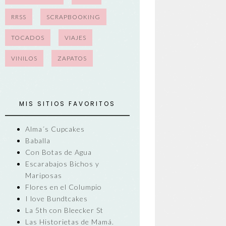
RRSS
SCRAPBOOKING
TOCADOS
VIAJES
VINILOS
ZAPATOS
MIS SITIOS FAVORITOS
Alma´s Cupcakes
Baballa
Con Botas de Agua
Escarabajos Bichos y
Mariposas
Flores en el Columpio
I love Bundtcakes
La 5th con Bleecker St
Las Historietas de Mamá.